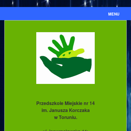
MENU
Aktualności
Ważne informacje
Ważne dokumenty
Nasze przedszkole
Kronika
Ewidencja umów cywilnoprawnych
Przedszkole Miejskie nr 14
BIP
im. Janusza Korczaka
w Toruniu.