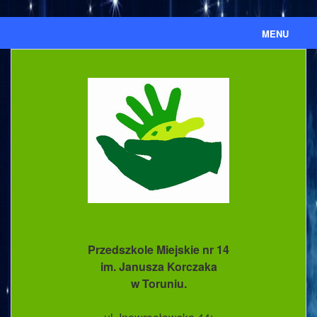
MENU
Aktualności
Ważne informacje
Ważne dokumenty
Nasze przedszkole
Kronika
Ewidencja umów cywilnoprawnych
Przedszkole Miejskie nr 14
BIP
im. Janusza Korczaka
w Toruniu.