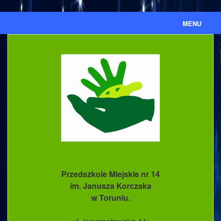
MENU
Aktualności
Ważne informacje
Ważne dokumenty
Nasze przedszkole
Kronika
Ewidencja umów cywilnoprawnych
Przedszkole Miejskie nr 14
BIP
im. Janusza Korczaka
w Toruniu.