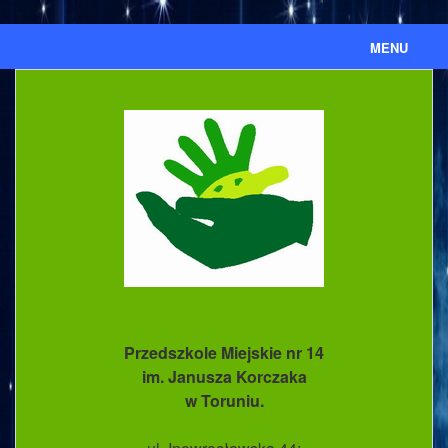
MENU
Aktualności
Ważne informacje
Ważne dokumenty
Nasze przedszkole
Kronika
Ewidencja umów cywilnoprawnych
Przedszkole Miejskie nr 14
BIP
im. Janusza Korczaka
w Toruniu.