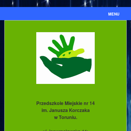
MENU
Aktualności
Ważne informacje
Ważne dokumenty
Nasze przedszkole
Kronika
Ewidencja umów cywilnoprawnych
Przedszkole Miejskie nr 14
BIP
im. Janusza Korczaka
w Toruniu.